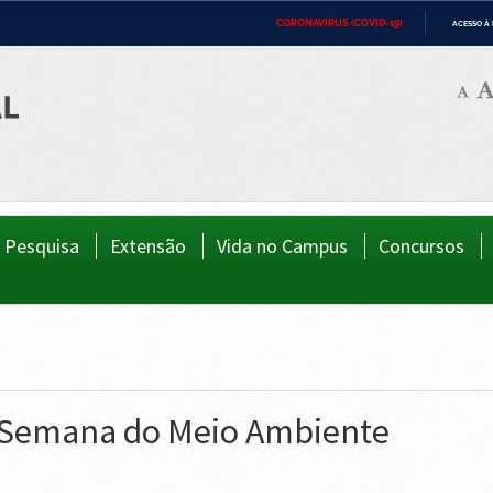
CORONAVÍRUS (COVID-19)
ACESSO À
ca
Ministério da Defesa
Ministério das Relações Exteriores
Minist
IR
PARA
Ministério da Cidadania
Ministério da Saúde
Minist
O
CONTEÚDO
Ministério do Desenvolvimento Regional
Controladoria-Geral da União
Minist
Direit
Advocacia-Geral da União
Banco Central do Brasil
Planal
Pesquisa
Extensão
Vida no Campus
Concursos
 Semana do Meio Ambiente