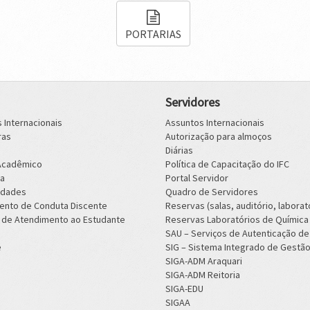
PORTARIAS
Servidores
 Internacionais
Assuntos Internacionais
ras
Autorização para almoços
Diárias
 Acadêmico
Política de Capacitação do IFC
a
Portal Servidor
idades
Quadro de Servidores
ento de Conduta Discente
Reservas (salas, auditório, laborat
 de Atendimento ao Estudante
Reservas Laboratórios de Química
SAU – Serviços de Autenticação de
e
SIG – Sistema Integrado de Gestã
SIGA-ADM Araquari
SIGA-ADM Reitoria
SIGA-EDU
SIGAA