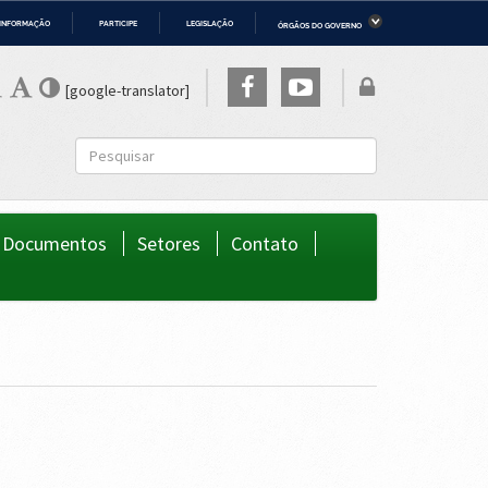
 INFORMAÇÃO
PARTICIPE
LEGISLAÇÃO
ÓRGÃOS DO GOVERNO
ério da Economia
Ministério da Infraestrutura
ério de Minas e Energia
Ministério da Ciência, Tecnologia,
[google-translator]
Inovações e Comunicações
ério da Mulher, da Família e dos
Secretaria-Geral
os Humanos
to
Documentos
Setores
Contato