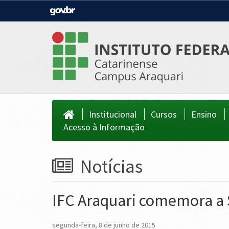
Casa Civil
Ministério da Justiça e Segurança Públi
Ministério da Agricultura, Pecuária e
Ministério da Educação
Abastecimento
Ministério do Meio Ambiente
Ministério do Turismo
Secretaria de Governo
Gabinete de Segurança Institucional
Institucional
Cursos
Ensino
Acesso à Informação
Notícias
IFC Araquari comemora a
segunda-feira, 8 de junho de 2015